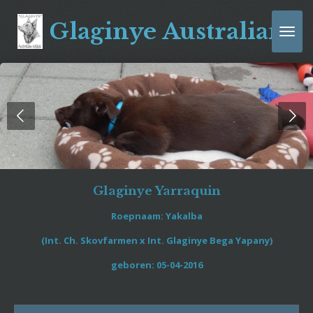
Ga
Glaginye Australian k
direct
naar
de
hoofdinhoud
Glaginye Yarraquin
Roepnaam: Yakalba
(Int. Ch. Skovfarmen x Int. Glaginye Bega Yapany)
geboren: 05-04-2016